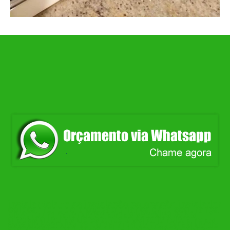
instalar tela telas instalação colocação instalador
colocar rede de proteção criança gato segurança
playground varanda varandas sacadas tetos
grades quadras de esporte piscina janela janelas
escada escadas perto de mim bairro região da de
em no Belo Horizonte BH bairro região da do no