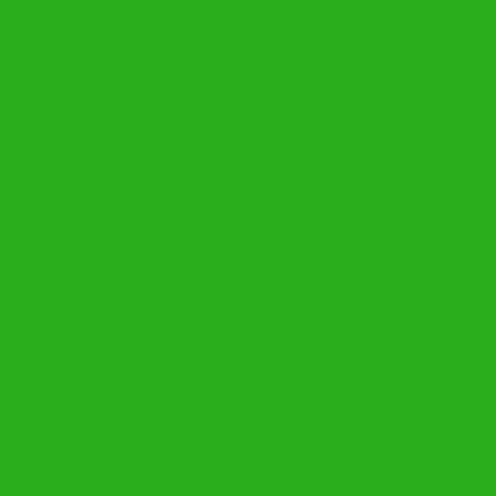
da de em no Belo Horizonte BH bairro
região da do no Lagoa Jatobá
Jaraguá Ouro Minas Milionários
Bandeirantes Calafate
São Vicente Ouro Preto Canadá
Antônio Ribeiro de Abreu São Gabriel
instalar tela telas instalação colocação
instalador colocar rede de proteção criança
gato segurança playground varanda
varandas sacadas tetos grades quadras de
esporte piscina janela janelas escada
escadas perto de mim bairro região da de em
no Belo Horizonte BH bairro região da do no