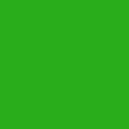
varandas sacadas tetos grades quadras de esporte piscina
janela janelas escada escadas perto de mim bairro região da
de em no Belo Horizonte BH bairro região da do no Lagoa
Jatobá Jaraguá Ouro Minas Milionários Bandeirantes Calafate
São Vicente Ouro Preto Canadá Antônio Ribeiro de Abreu São
Gabriel
instalar tela telas instalação
colocação instalador colocar rede de
proteção criança gato segurança
playground varanda varandas
sacadas tetos grades quadras de
esporte piscina janela janelas escada
escadas perto de mim bairro região