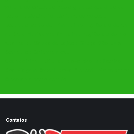
varandas sacadas tetos grades quadras de
esporte piscina janela janelas escada
escadas perto de mim bairro região da de em
no Belo Horizonte BH bairro região da do no
Aparecida Saudade Lajedo Graça São Luíz
Estrela do Oriente Nova
Cachoeirinha Ipê Urca Novo das Indústrias
Boa Viagem Estoril Nova Floresta Monsenhor
Messias centro central
Contatos