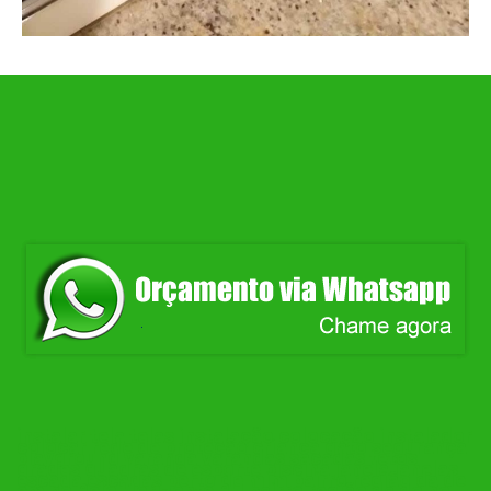
instalar tela telas instalação colocação instalador
colocar rede de proteção criança gato segurança
playground varanda varandas sacadas tetos
grades quadras de esporte piscina janela janelas
escada escadas perto de mim bairro região da de
em no Belo Horizonte BH bairro região da do no