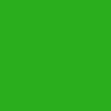
central
instalar tela telas instalação colocação instalador colocar
rede de proteção criança gato segurança playground varanda
varandas sacadas tetos grades quadras de esporte piscina
janela janelas escada escadas perto de mim bairro região da
de em no Belo Horizonte BH bairro região da do no Aparecida
Saudade Lajedo Graça São Luíz Estrela do Oriente Nova
Cachoeirinha Ipê Urca Novo das Indústrias Boa Viagem Estoril
Nova Floresta Monsenhor Messias centro central
instalar tela telas instalação
colocação instalador colocar rede de
proteção criança gato segurança
playground varanda varandas
sacadas tetos grades quadras de