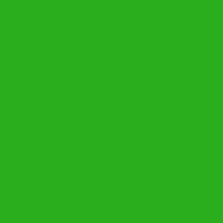
esporte piscina janela janelas escada
escadas perto de mim bairro região
da de em no Belo Horizonte BH bairro
região da do no Aparecida Saudade
Lajedo Graça São Luíz Estrela do
Oriente Nova
Cachoeirinha Ipê Urca Novo das
Indústrias Boa Viagem Estoril Nova
Floresta Monsenhor Messias centro
central
instalar tela telas instalação colocação
instalador colocar rede de proteção criança
gato segurança playground varanda