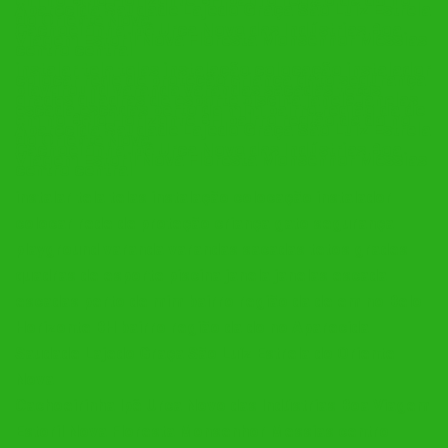
Aparecida Saudade Lajedo Graça São Luíz Estrela
do Oriente Nova
Cachoeirinha Ipê Urca Novo das Indústrias Boa
Viagem Estoril Nova Floresta Monsenhor Messias
centro central
instalar tela telas instalação colocação instalador
colocar rede de proteção criança gato segurança
playground varanda varandas sacadas tetos
grades quadras de esporte piscina janela janelas
escada escadas perto de mim bairro região da de
em no Belo Horizonte BH bairro região da do no
Aparecida Saudade Lajedo Graça São Luíz Estrela
do Oriente Nova
Cachoeirinha Ipê Urca Novo das Indústrias Boa
Viagem Estoril Nova Floresta Monsenhor Messias
centro central
instalar tela telas instalação colocação instalador
colocar rede de proteção criança gato segurança
playground varanda varandas sacadas tetos grades
quadras de esporte piscina janela janelas escada
escadas perto de mim bairro região da de em no Belo
Horizonte BH bairro região da do no Aparecida
Saudade Lajedo Graça São Luíz Estrela do Oriente
Nova
Cachoeirinha Ipê Urca Novo das Indústrias Boa Viagem
Estoril Nova Floresta Monsenhor Messias centro