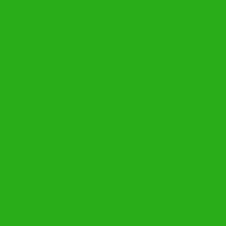
bairro região da de em no Belo Horizonte BH bairro 
Clóris Jardim São José São Marcos Santa Rosa Heli
Minaslândia Bonsucesso Luxemburgo Casa Branca S
Senhora da Conceição
instalar tela telas instalação colocação instalador coloc
gato segurança playground varanda varandas sacadas t
esporte piscina janela janelas escada escadas perto de 
no Belo Horizonte BH bairro região da do no Vila Clóris
Santa Rosa Heliópolis
Minaslândia Bonsucesso Luxemburgo Casa Branca São P
da Conceição
instalar tela telas instalação colocação instalador colocar rede
segurança playground varanda varandas sacadas tetos grades q
janela janelas escada escadas perto de mim bairro região da de 
região da do no Vila Clóris Jardim São José São Marcos Santa R
Minaslândia Bonsucesso Luxemburgo Casa Branca São Pedro Gr
Conceição