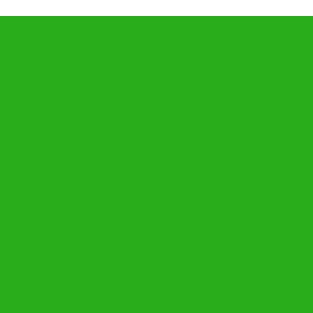
 instalação colocação instalador colocar
riança gato segurança playground
sacadas tetos grades quadras de