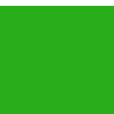
instalar tela telas instalação colocação instalador 
criança gato segurança playground varanda varand
quadras de esporte piscina janela janelas escada e
bairro região da de em no Belo Horizonte BH bairro 
Clóris Jardim São José São Marcos Santa Rosa Heli
Minaslândia Bonsucesso Luxemburgo Casa Branca S
Senhora da Conceição
instalar tela telas instalação colocação instalador 
criança gato segurança playground varanda varand
quadras de esporte piscina janela janelas escada e