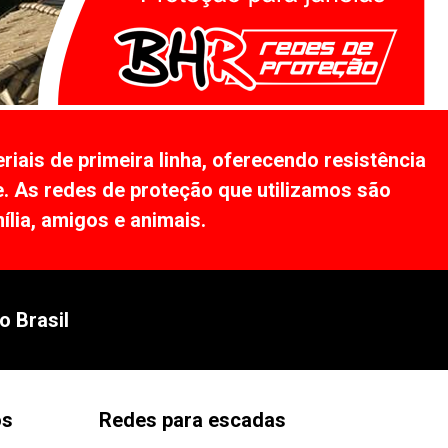
ais de primeira linha, oferecendo resistência
e. As redes de proteção que utilizamos são
lia, amigos e animais.
o Brasil
os
Redes para escadas