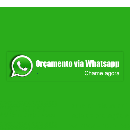
colocar rede de proteção
as sacadas tetos grades
instalar tela telas
scadas perto de mim
região da do no Vila
ópolis
rede de proteção c
ão Pedro Grajaú Nossa
colocar rede de proteção
varanda varandas 
as sacadas tetos grades
scadas perto de mim