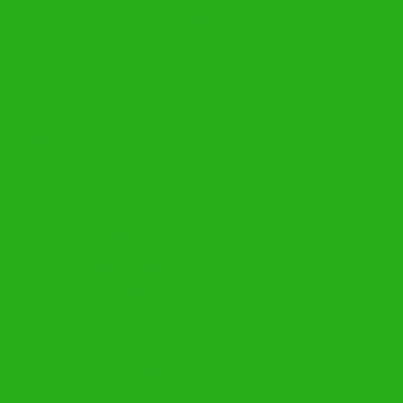
nela janelas escada escadas perto de
da de em no Belo Horizonte BH bairro
la Clóris Jardim São José São Marcos
lis
ucesso Luxemburgo Casa Branca São
a Senhora da Conceição
talação colocação instalador colocar rede de
 segurança playground varanda varandas
uadras de esporte piscina janela janelas
de mim bairro região da de em no Belo
gião da do no Vila Clóris Jardim São José São
iópolis
so Luxemburgo Casa Branca São Pedro Grajaú
nceição