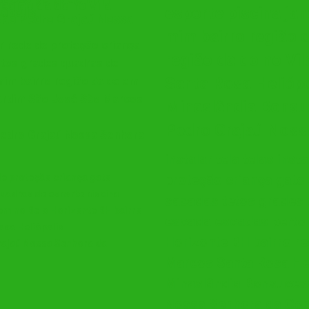
região da do no Vila
esporte piscina ja
ópolis
ão Pedro Grajaú Nossa
mim bairro região 
ar rede de proteção criança
região da do no Vi
etos grades quadras de
Santa Rosa Heliópo
mim bairro região da de em
 Jardim São José São Marcos
Minaslândia Bons
Pedro Grajaú Noss
edro Grajaú Nossa Senhora
instalar tela telas ins
 de proteção criança gato
proteção criança gato
uadras de esporte piscina
sacadas tetos grades q
em no Belo Horizonte BH bairro
escada escadas perto 
osa Heliópolis
Horizonte BH bairro re
ajaú Nossa Senhora da
Marcos Santa Rosa Hel
Minaslândia Bonsuces
Nossa Senhora da Co